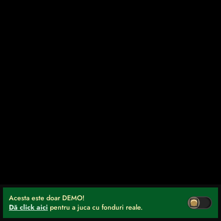
Acesta este doar DEMO!
Dă click aici
pentru a juca cu fonduri reale.