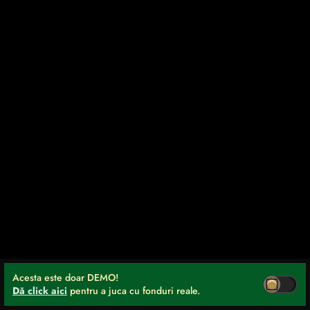
Acesta este doar DEMO!
Dă click aici
pentru a juca cu fonduri reale.