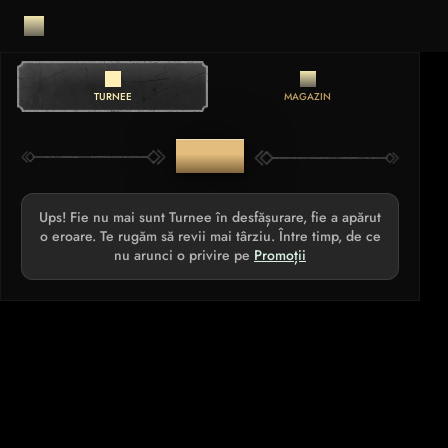
TURNEE
MAGAZIN
TURNEE
Ups! Fie nu mai sunt Turnee în desfășurare, fie a apărut
o eroare. Te rugăm să revii mai târziu. Între timp, de ce
nu arunci o privire pe
Promoții