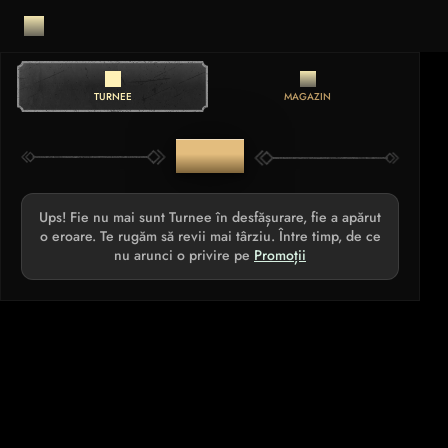
TURNEE
MAGAZIN
TURNEE
Ups! Fie nu mai sunt Turnee în desfășurare, fie a apărut
o eroare. Te rugăm să revii mai târziu. Între timp, de ce
nu arunci o privire pe
Promoții