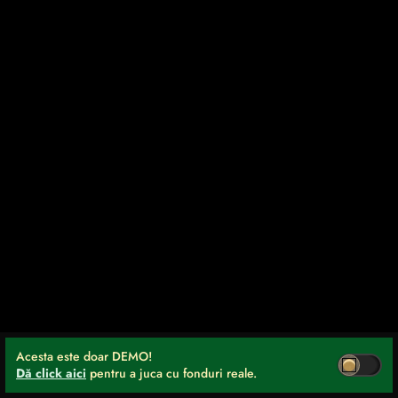
Acesta este doar DEMO!
Dă click aici
pentru a juca cu fonduri reale.