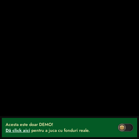
Acesta este doar DEMO!
Dă click aici
pentru a juca cu fonduri reale.