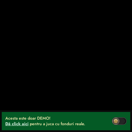
Acesta este doar DEMO!
Dă click aici
pentru a juca cu fonduri reale.