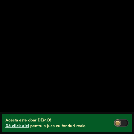
Acesta este doar DEMO!
Dă click aici
pentru a juca cu fonduri reale.