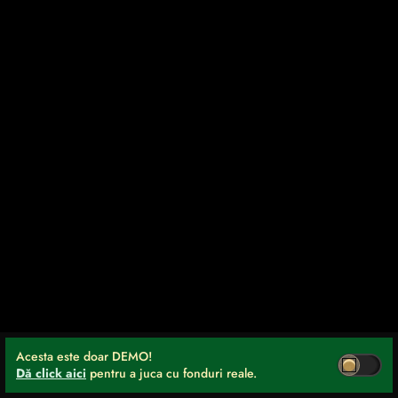
Acesta este doar DEMO!
Dă click aici
pentru a juca cu fonduri reale.