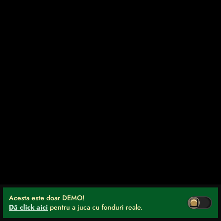
Acesta este doar DEMO!
Dă click aici
pentru a juca cu fonduri reale.