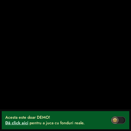
Acesta este doar DEMO!
Dă click aici
pentru a juca cu fonduri reale.