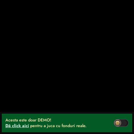
Acesta este doar DEMO!
Dă click aici
pentru a juca cu fonduri reale.