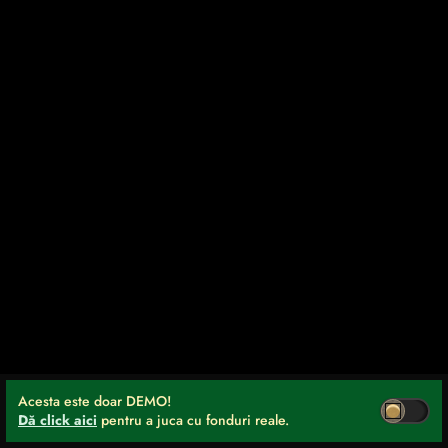
Acesta este doar DEMO!
Dă click aici
pentru a juca cu fonduri reale.