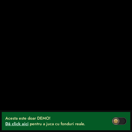
Acesta este doar DEMO!
Dă click aici
pentru a juca cu fonduri reale.