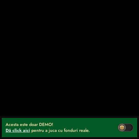
Acesta este doar DEMO!
Dă click aici
pentru a juca cu fonduri reale.