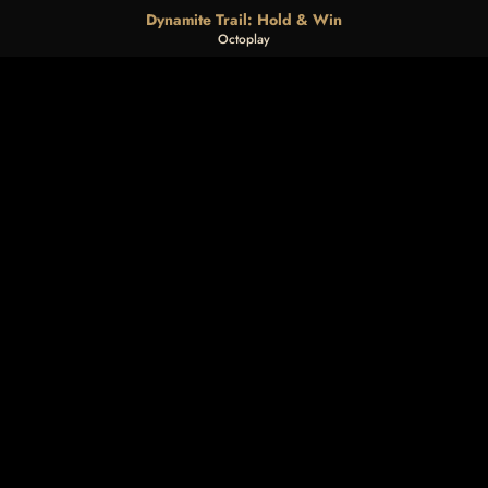
Dynamite Trail: Hold & Win
Octoplay