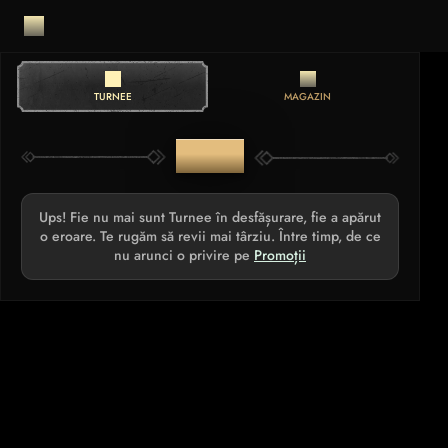
TURNEE
MAGAZIN
TURNEE
Ups! Fie nu mai sunt Turnee în desfășurare, fie a apărut
o eroare. Te rugăm să revii mai târziu. Între timp, de ce
nu arunci o privire pe
Promoții