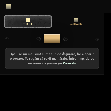
TURNEE
MAGAZIN
TURNEE
Ups! Fie nu mai sunt Turnee în desfășurare, fie a apărut
o eroare. Te rugăm să revii mai târziu. Între timp, de ce
nu arunci o privire pe
Promoții