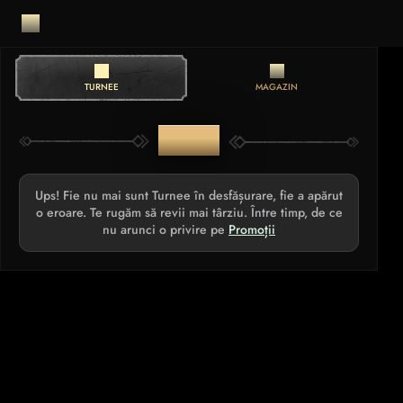
TURNEE
MAGAZIN
TURNEE
Ups! Fie nu mai sunt Turnee în desfășurare, fie a apărut
o eroare. Te rugăm să revii mai târziu. Între timp, de ce
nu arunci o privire pe
Promoții