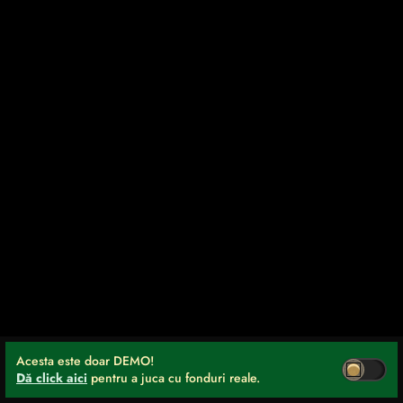
Acesta este doar DEMO!
Dă click aici
pentru a juca cu fonduri reale.