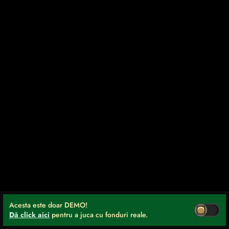
Acesta este doar DEMO!
Dă click aici
pentru a juca cu fonduri reale.