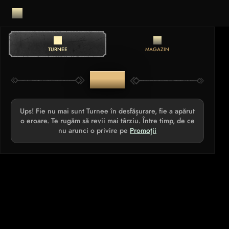
TURNEE
MAGAZIN
TURNEE
Ups! Fie nu mai sunt Turnee în desfășurare, fie a apărut
o eroare. Te rugăm să revii mai târziu. Între timp, de ce
nu arunci o privire pe
Promoții