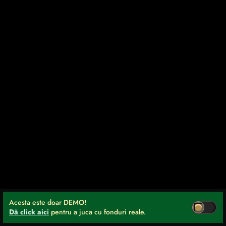
Acesta este doar DEMO!
Dă click aici
pentru a juca cu fonduri reale.