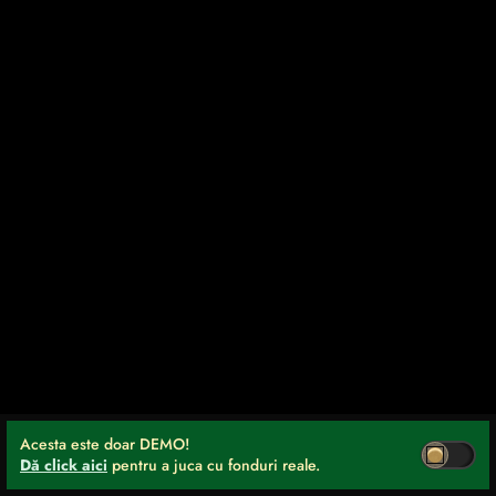
Acesta este doar DEMO!
Dă click aici
pentru a juca cu fonduri reale.