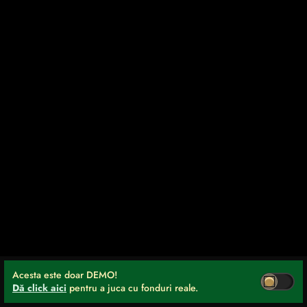
Acesta este doar DEMO!
Dă click aici
pentru a juca cu fonduri reale.