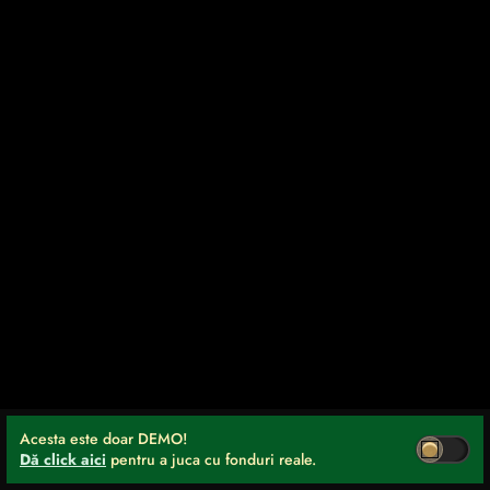
Acesta este doar DEMO!
Dă click aici
pentru a juca cu fonduri reale.