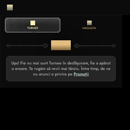
TURNEE
MAGAZIN
TURNEE
Ups! Fie nu mai sunt Turnee în desfășurare, fie a apărut
o eroare. Te rugăm să revii mai târziu. Între timp, de ce
nu arunci o privire pe
Promoții