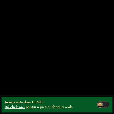
Acesta este doar DEMO!
Dă click aici
pentru a juca cu fonduri reale.