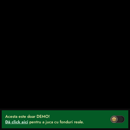
Acesta este doar DEMO!
Dă click aici
pentru a juca cu fonduri reale.