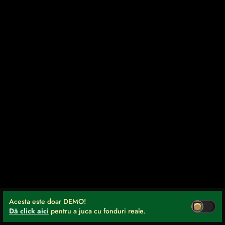
Acesta este doar DEMO!
Dă click aici
pentru a juca cu fonduri reale.