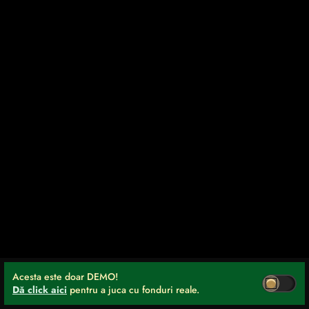
Acesta este doar DEMO!
Dă click aici
pentru a juca cu fonduri reale.