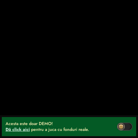
Acesta este doar DEMO!
Dă click aici
pentru a juca cu fonduri reale.