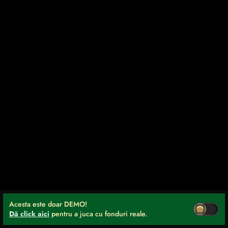
Acesta este doar DEMO!
Dă click aici
pentru a juca cu fonduri reale.