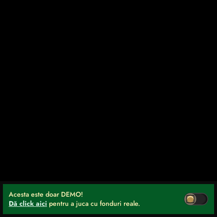
Acesta este doar DEMO!
Dă click aici
pentru a juca cu fonduri reale.