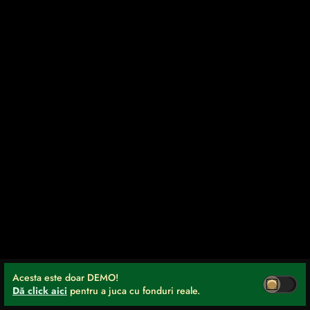
Acesta este doar DEMO!
Dă click aici
pentru a juca cu fonduri reale.