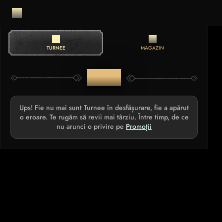
TURNEE
MAGAZIN
TURNEE
Ups! Fie nu mai sunt Turnee în desfășurare, fie a apărut
o eroare. Te rugăm să revii mai târziu. Între timp, de ce
nu arunci o privire pe
Promoții