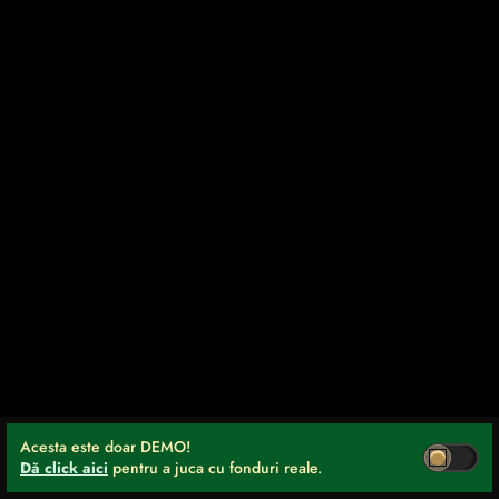
Acesta este doar DEMO!
Dă click aici
pentru a juca cu fonduri reale.