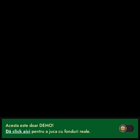
Acesta este doar DEMO!
Dă click aici
pentru a juca cu fonduri reale.