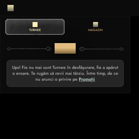
TURNEE
MAGAZIN
TURNEE
Ups! Fie nu mai sunt Turnee în desfășurare, fie a apărut
o eroare. Te rugăm să revii mai târziu. Între timp, de ce
nu arunci o privire pe
Promoții