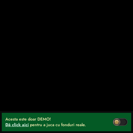
Acesta este doar DEMO!
Dă click aici
pentru a juca cu fonduri reale.