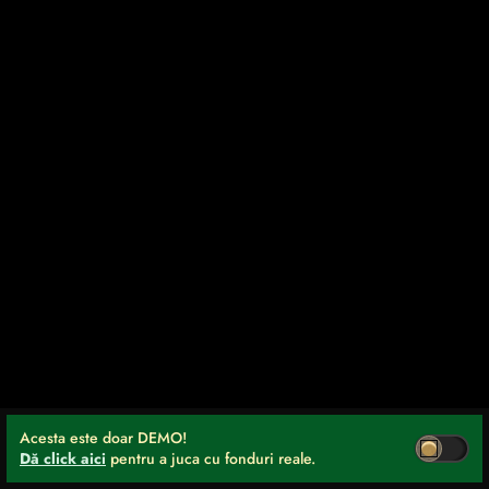
Acesta este doar DEMO!
Dă click aici
pentru a juca cu fonduri reale.