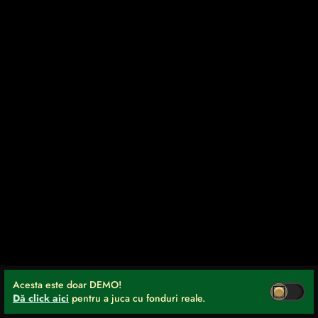
Acesta este doar DEMO!
Dă click aici
pentru a juca cu fonduri reale.