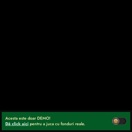
Acesta este doar DEMO!
Dă click aici
pentru a juca cu fonduri reale.