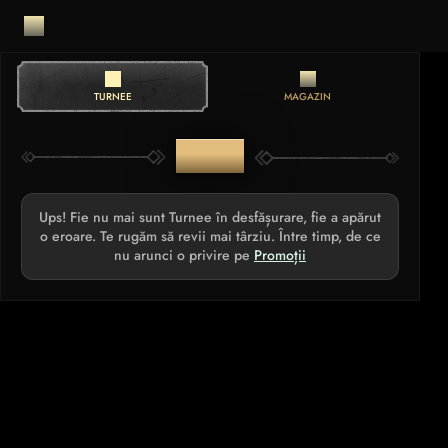
TURNEE
MAGAZIN
TURNEE
Ups! Fie nu mai sunt Turnee în desfășurare, fie a apărut
o eroare. Te rugăm să revii mai târziu. Între timp, de ce
nu arunci o privire pe
Promoții