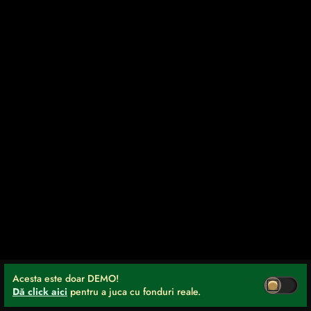
Acesta este doar DEMO!
Dă click aici
pentru a juca cu fonduri reale.