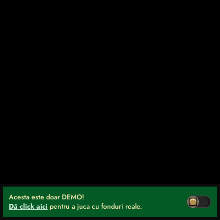
Acesta este doar DEMO!
Dă click aici
pentru a juca cu fonduri reale.