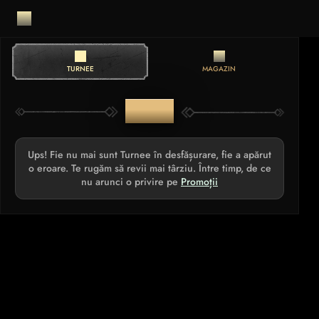
TURNEE
MAGAZIN
TURNEE
Ups! Fie nu mai sunt Turnee în desfășurare, fie a apărut
o eroare. Te rugăm să revii mai târziu. Între timp, de ce
nu arunci o privire pe
Promoții