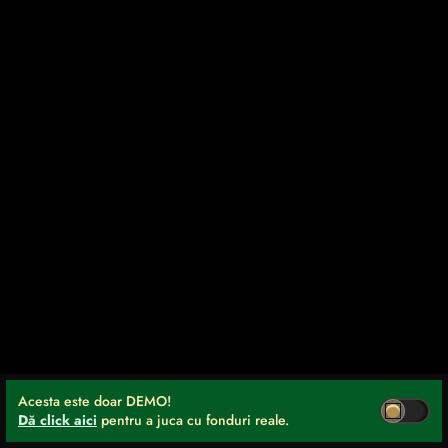
Acesta este doar DEMO!
Dă click aici
pentru a juca cu fonduri reale.