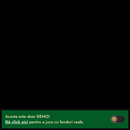
Acesta este doar DEMO!
Dă click aici
pentru a juca cu fonduri reale.