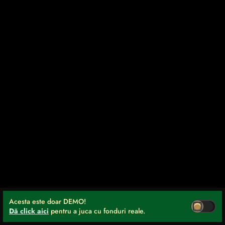
Acesta este doar DEMO!
Dă click aici
pentru a juca cu fonduri reale.