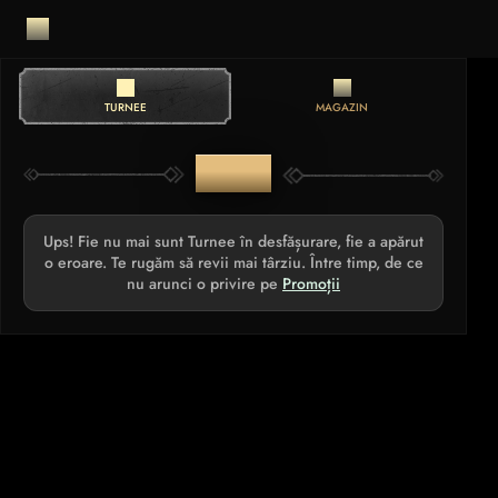
TURNEE
MAGAZIN
TURNEE
Ups! Fie nu mai sunt Turnee în desfășurare, fie a apărut
o eroare. Te rugăm să revii mai târziu. Între timp, de ce
nu arunci o privire pe
Promoții